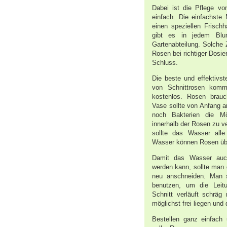
Dabei ist die Pflege vo
einfach. Die einfachste
einen speziellen Frischh
gibt es in jedem Blu
Gartenabteilung. Solche 
Rosen bei richtiger Dosier
Schluss.
Die beste und effektivst
von Schnittrosen kom
kostenlos. Rosen brauc
Vase sollte von Anfang a
noch Bakterien die Mö
innerhalb der Rosen zu v
sollte das Wasser all
Wasser können Rosen übr
Damit das Wasser auc
werden kann, sollte man 
neu anschneiden. Man s
benutzen, um die Leit
Schnitt verläuft schräg
möglichst frei liegen un
Bestellen ganz einfach