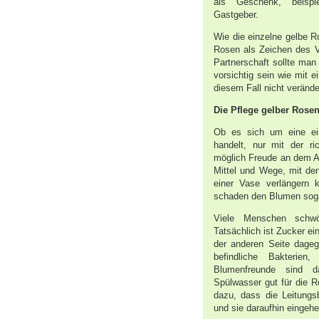
als Geschenk, beispie
Gastgeber.
Wie die einzelne gelbe 
Rosen als Zeichen des V
Partnerschaft sollte ma
vorsichtig sein wie mit e
diesem Fall nicht verände
Die Pflege gelber Rose
Ob es sich um eine ei
handelt, nur mit der r
möglich Freude an dem A
Mittel und Wege, mit d
einer Vase verlängern 
schaden den Blumen sog
Viele Menschen schw
Tatsächlich ist Zucker ei
der anderen Seite dage
befindliche Bakterien
Blumenfreunde sind d
Spülwasser gut für die Ro
dazu, dass die Leitungs
und sie daraufhin eingehe